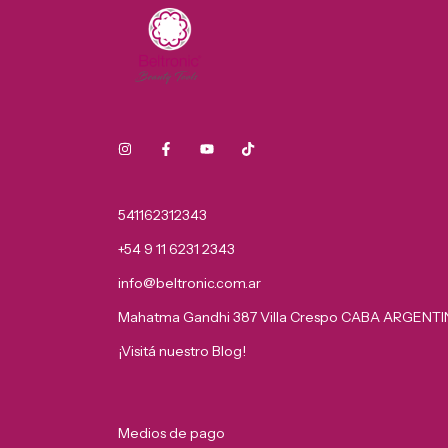
541162312343
+54 9 11 6231 2343
info@beltronic.com.ar
Mahatma Gandhi 387 Villa Crespo CABA ARGENT
¡Visitá nuestro Blog!
Medios de pago