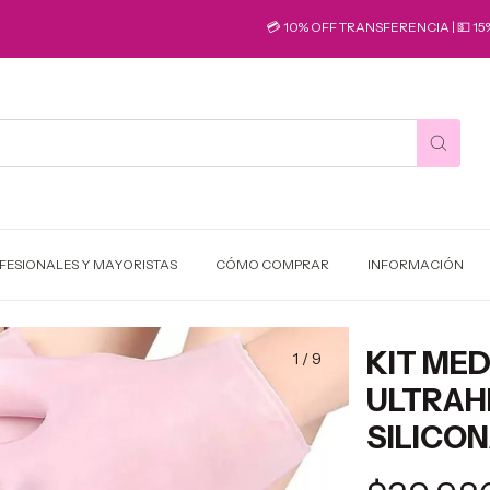
💳 10% OFF TRANSFERENCIA | 💵 15% OFF
FESIONALES Y MAYORISTAS
CÓMO COMPRAR
INFORMACIÓN
KIT MED
1
/
9
ULTRAH
SILICO