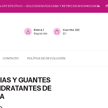
 EFECTIVO — SOLO EN ENVÍOS CABA Y RETIRO EN SHOWROOM 🛵
💳 10% O
Entrá
/
Carrito
(
0
)
Registráte
$0
CONTACTO
POLÍTICA DE DEVOLUCIÓN
IAS Y GUANTES
IDRATANTES DE
NA