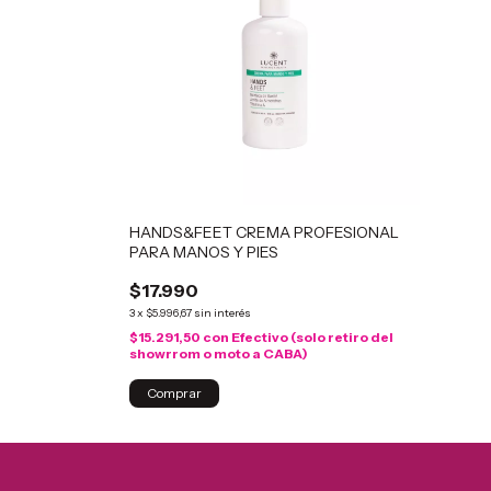
HANDS&FEET CREMA PROFESIONAL
PARA MANOS Y PIES
$17.990
3
x
$5.996,67
sin interés
$15.291,50
con
Efectivo (solo retiro del
showrrom o moto a CABA)