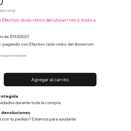
0
$33.041,32
n
Efectivo (solo retiro del showrrom o moto a
rés de
$13.326,67
o
pagando con Efectivo (solo retiro del showrrom
tras promociones
rotegida
uidados durante toda la compra.
 devoluciones
 con tu pedido? Estamos para ayudarte.