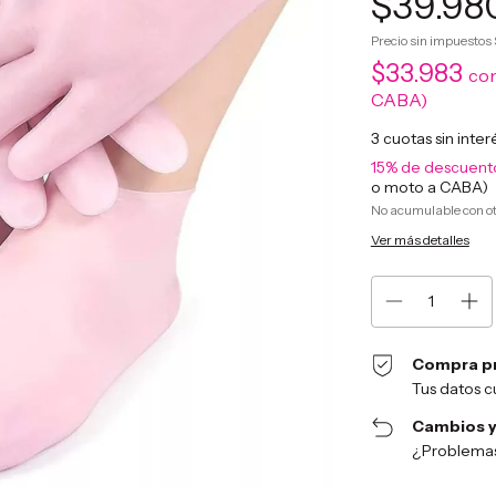
$39.98
Precio sin impuestos
$33.983
co
CABA)
3
cuotas sin inte
15% de descuent
o moto a CABA)
No acumulable con o
Ver más detalles
Compra p
Tus datos c
Cambios y
¿Problemas