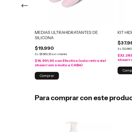
ROFESIONAL
MEDIAS ULTRAHIDRATANTES DE
KIT HI
SILICONA
$37.9
$19.990
3
x
$12.660
3
x
$6.663,33
sin interés
$32.28
showrr
olo retiro del
$16.991,50
con
Efectivo (solo retiro del
showrrom o moto a CABA)
Para comprar con este produ