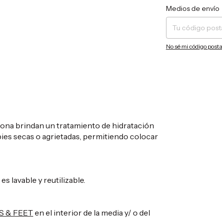
Entregas para el CP:
Medios de envío
No sé mi código posta
icona brindan un tratamiento de hidratación
ies secas o agrietadas, permitiendo colocar
s lavable y reutilizable.
 & FEET
en el interior de la media y/ o del