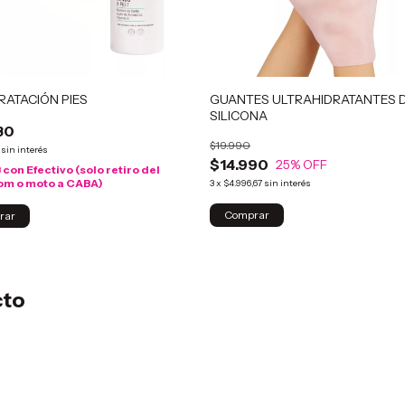
DRATACIÓN PIES
GUANTES ULTRAHIDRATANTES 
SILICONA
80
$19.990
sin interés
$14.990
25
% OFF
3
con
Efectivo (solo retiro del
om o moto a CABA)
3
x
$4.996,67
sin interés
cto