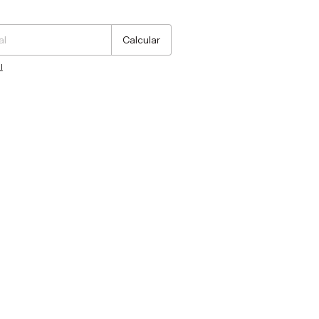
Cambiar CP
Calcular
l