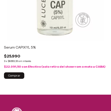
Serum CAPIXYL 5%
S
$25.990
$
3
x
$8.663,33
sin interés
3
x
$22.091,50
con
Efectivo (solo retiro del showrrom o moto a CABA)
$1