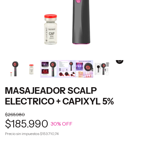
MASAJEADOR SCALP
ELECTRICO + CAPIXYL 5%
$265.980
$185.990
30
% OFF
Precio sin impuestos
$153.710,74