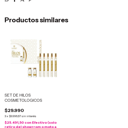
Productos similares
SET DE HILOS
COSMETOLOGICOS
$29.990
3
x
$9.996,67
sin interés
$25.491,50
con
Efectivo (solo
retiro del showrrom o moto a