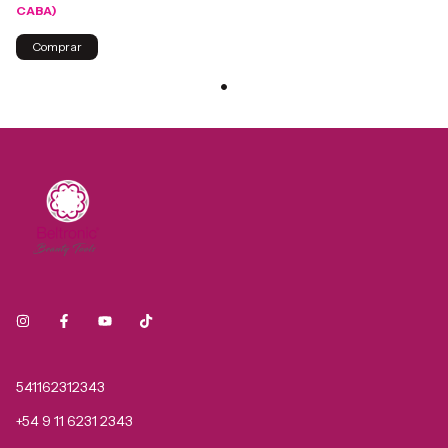
CABA)
541162312343
+54 9 11 6231 2343