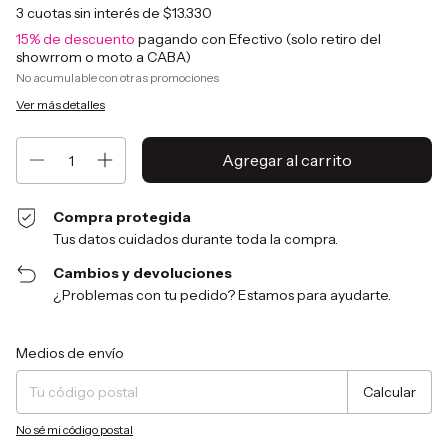
3
cuotas sin interés de
$13.330
15% de descuento
pagando con Efectivo (solo retiro del
showrrom o moto a CABA)
No acumulable con otras promociones
Ver más detalles
Compra protegida
Tus datos cuidados durante toda la compra.
Cambios y devoluciones
¿Problemas con tu pedido? Estamos para ayudarte.
Entregas para el CP:
Cambiar CP
Medios de envío
Calcular
No sé mi código postal