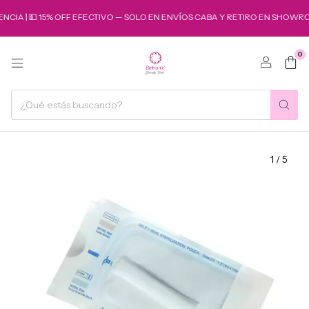
CIA | 💵 15% OFF EFECTIVO — SOLO EN ENVÍOS CABA Y RETIRO EN SHOWROO
0
1
/
5