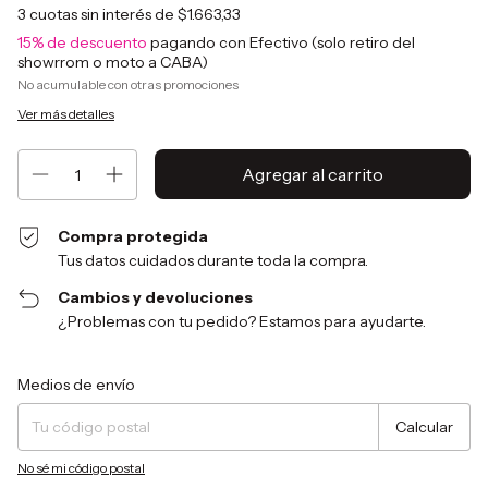
3
cuotas sin interés de
$1.663,33
15% de descuento
pagando con Efectivo (solo retiro del
showrrom o moto a CABA)
No acumulable con otras promociones
Ver más detalles
Compra protegida
Tus datos cuidados durante toda la compra.
Cambios y devoluciones
¿Problemas con tu pedido? Estamos para ayudarte.
Entregas para el CP:
Cambiar CP
Medios de envío
Calcular
No sé mi código postal