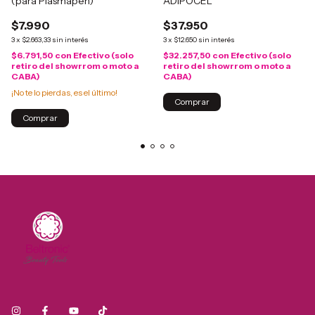
(para Plasmapen)
ADIPOCEL
$7.990
$37.950
3
x
$2.663,33
sin interés
3
x
$12.650
sin interés
$6.791,50
con
Efectivo (solo
$32.257,50
con
Efectivo (solo
retiro del showrrom o moto a
retiro del showrrom o moto a
CABA)
CABA)
¡No te lo pierdas, es el último!