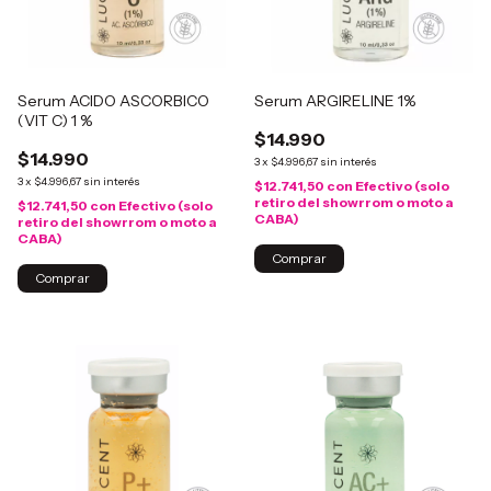
Serum ACIDO ASCORBICO
Serum ARGIRELINE 1%
(VIT C) 1 %
$14.990
$14.990
3
x
$4.996,67
sin interés
3
x
$4.996,67
sin interés
$12.741,50
con
Efectivo (solo
retiro del showrrom o moto a
$12.741,50
con
Efectivo (solo
CABA)
retiro del showrrom o moto a
CABA)