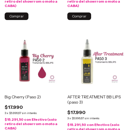
retiro del showrrom o moto a
retiro del showrrom o moto a
CABA)
CABA)
Big Cherry (Paso 2)
AFTER TREATMENT BB LIPS
(paso 3)
$17.990
$17.990
3
x
$5.996,67
sin interés
3
x
$5.996,67
sin interés
$15.291,50
con
Efectivo (solo
retiro del showrrom o moto a
$15.291,50
con
Efectivo (solo
CABA)
retiro del showrrom o moto a