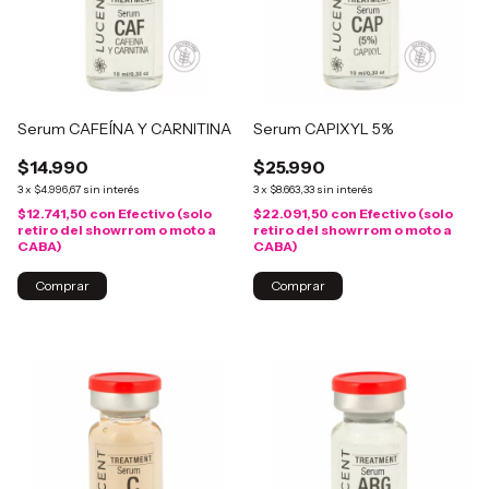
Serum CAFEÍNA Y CARNITINA
Serum CAPIXYL 5%
$14.990
$25.990
3
x
$4.996,67
sin interés
3
x
$8.663,33
sin interés
$12.741,50
con
Efectivo (solo
$22.091,50
con
Efectivo (solo
retiro del showrrom o moto a
retiro del showrrom o moto a
CABA)
CABA)