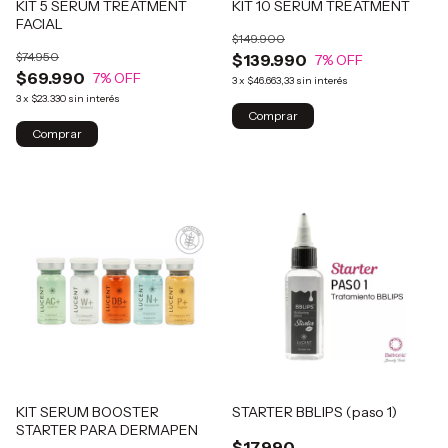
KIT 5 SERUM TREATMENT
KIT 10 SERUM TREATMENT
FACIAL
$149.900
$74.950
$139.990
7
% OFF
$69.990
7
% OFF
3
x
$46.663,33
sin interés
3
x
$23.330
sin interés
KIT SERUM BOOSTER
STARTER BBLIPS (paso 1)
STARTER PARA DERMAPEN
$17.990