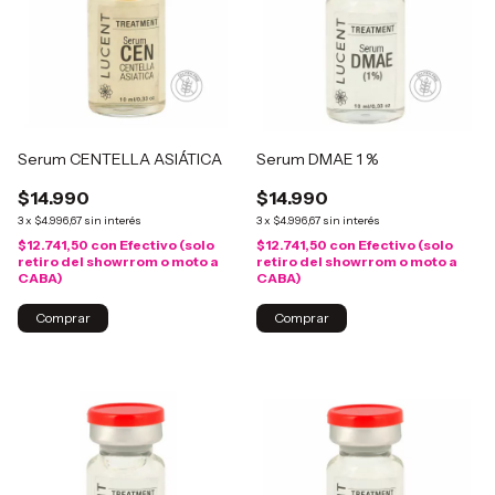
Serum CENTELLA ASIÁTICA
Serum DMAE 1 %
$14.990
$14.990
3
x
$4.996,67
sin interés
3
x
$4.996,67
sin interés
$12.741,50
con
Efectivo (solo
$12.741,50
con
Efectivo (solo
retiro del showrrom o moto a
retiro del showrrom o moto a
CABA)
CABA)