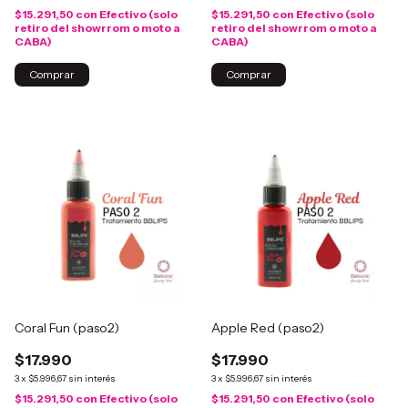
$15.291,50
con
Efectivo (solo
$15.291,50
con
Efectivo (solo
retiro del showrrom o moto a
retiro del showrrom o moto a
CABA)
CABA)
Coral Fun (paso2)
Apple Red (paso2)
$17.990
$17.990
3
x
$5.996,67
sin interés
3
x
$5.996,67
sin interés
$15.291,50
con
Efectivo (solo
$15.291,50
con
Efectivo (solo