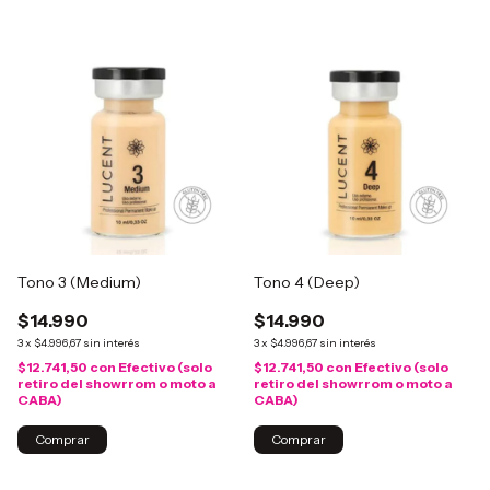
Tono 3 (Medium)
Tono 4 (Deep)
$14.990
$14.990
3
x
$4.996,67
sin interés
3
x
$4.996,67
sin interés
$12.741,50
con
Efectivo (solo
$12.741,50
con
Efectivo (solo
retiro del showrrom o moto a
retiro del showrrom o moto a
CABA)
CABA)