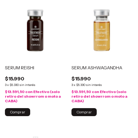
SERUM REISHI
SERUM ASHWAGANDHA
$15.990
$15.990
3
x
$5.330
sin interés
3
x
$5.330
sin interés
$13.591,50
con
Efectivo (solo
$13.591,50
con
Efectivo (solo
retiro del showrrom o moto a
retiro del showrrom o moto a
CABA)
CABA)