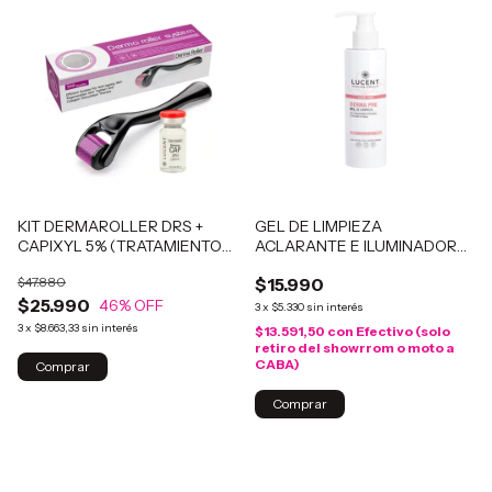
KIT DERMAROLLER DRS +
GEL DE LIMPIEZA
CAPIXYL 5% (TRATAMIENTO
ACLARANTE E ILUMINADOR
CAPILAR)
DERMA PRE
$47.880
$15.990
$25.990
46
% OFF
3
x
$5.330
sin interés
3
x
$8.663,33
sin interés
$13.591,50
con
Efectivo (solo
retiro del showrrom o moto a
CABA)
Comprar