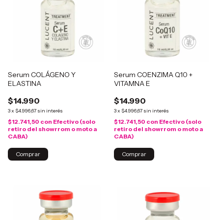
Serum COLÁGENO Y
Serum COENZIMA Q10 +
ELASTINA
VITAMNA E
$14.990
$14.990
3
x
$4.996,67
sin interés
3
x
$4.996,67
sin interés
$12.741,50
con
Efectivo (solo
$12.741,50
con
Efectivo (solo
retiro del showrrom o moto a
retiro del showrrom o moto a
CABA)
CABA)