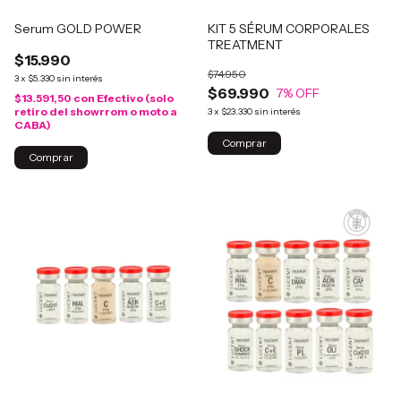
Serum GOLD POWER
KIT 5 SÉRUM CORPORALES
TREATMENT
$15.990
$74.950
3
x
$5.330
sin interés
$69.990
7
% OFF
$13.591,50
con
Efectivo (solo
retiro del showrrom o moto a
3
x
$23.330
sin interés
CABA)