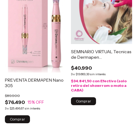
SEMINARIO VIRTUAL Tecnicas
de Dermapen
Bbglow/Bblips/Recuperacion
$40.990
capilar
3
x
$13.663,33
sin interés
PREVENTA DERMAPEN Nano
$34.841,50
con
Efectivo (solo
305
retiro del showrrom o moto a
CABA)
$89.900
$76.490
15
% OFF
3
x
$25.496,67
sin interés