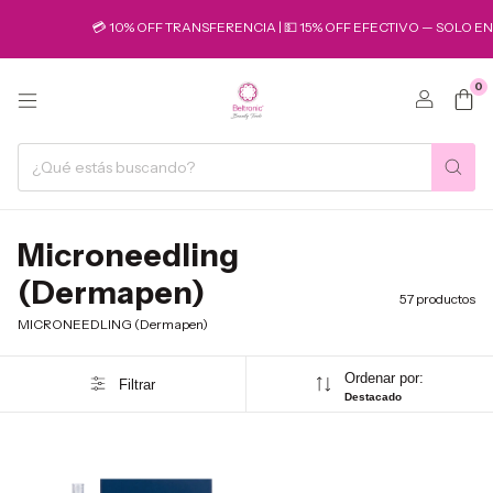
💳 10% OFF TRANSFERENCIA | 💵 15% OFF EFECTIVO — SOLO EN ENVÍO
0
Microneedling
(Dermapen)
57 productos
MICRONEEDLING (Dermapen)
Ordenar por:
Filtrar
Destacado