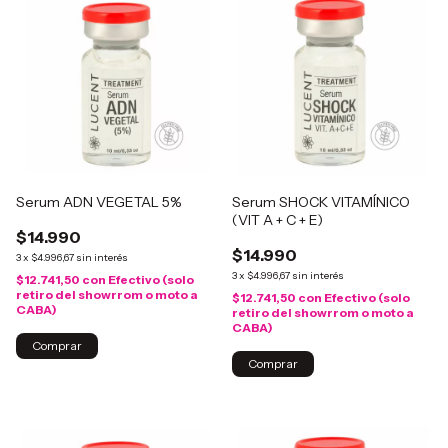
Serum ADN VEGETAL 5%
Serum SHOCK VITAMÍNICO
(VIT A + C + E)
$14.990
$14.990
3
x
$4.996,67
sin interés
3
x
$4.996,67
sin interés
$12.741,50
con
Efectivo (solo
retiro del showrrom o moto a
$12.741,50
con
Efectivo (solo
CABA)
retiro del showrrom o moto a
CABA)