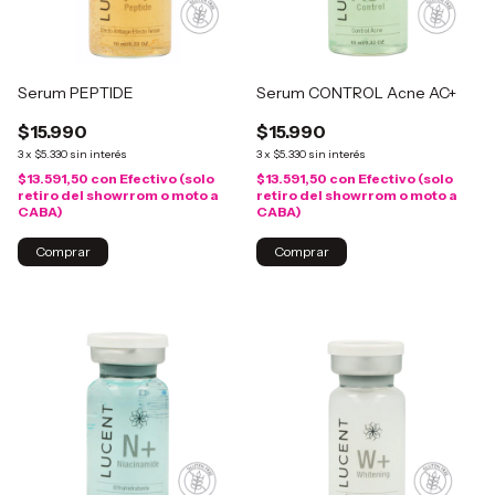
Serum PEPTIDE
Serum CONTROL Acne AC+
$15.990
$15.990
3
x
$5.330
sin interés
3
x
$5.330
sin interés
$13.591,50
con
Efectivo (solo
$13.591,50
con
Efectivo (solo
retiro del showrrom o moto a
retiro del showrrom o moto a
CABA)
CABA)