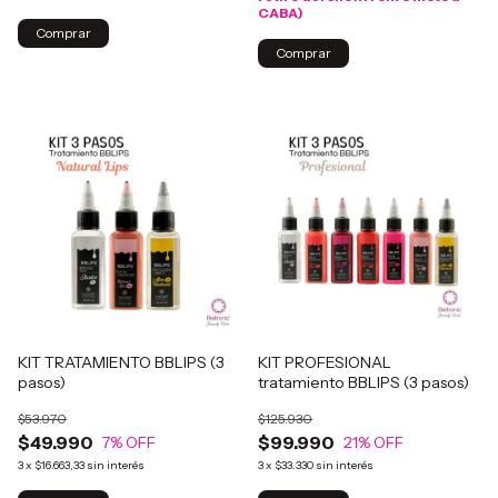
CABA)
KIT TRATAMIENTO BBLIPS (3
KIT PROFESIONAL
pasos)
tratamiento BBLIPS (3 pasos)
$53.970
$125.930
$49.990
$99.990
7
% OFF
21
% OFF
3
x
$16.663,33
sin interés
3
x
$33.330
sin interés