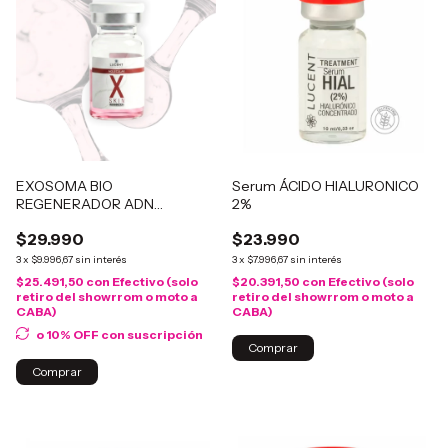
EXOSOMA BIO
Serum ÁCIDO HIALURONICO
REGENERADOR ADN
2%
UMBILICAL
$29.990
$23.990
3
x
$9.996,67
sin interés
3
x
$7.996,67
sin interés
$25.491,50
con
Efectivo (solo
$20.391,50
con
Efectivo (solo
retiro del showrrom o moto a
retiro del showrrom o moto a
CABA)
CABA)
o 10% OFF
con suscripción
Comprar