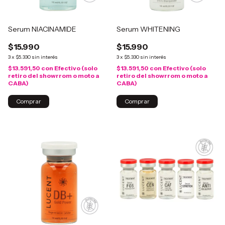
Serum NIACINAMIDE
Serum WHITENING
$15.990
$15.990
3
x
$5.330
sin interés
3
x
$5.330
sin interés
$13.591,50
con
Efectivo (solo
$13.591,50
con
Efectivo (solo
retiro del showrrom o moto a
retiro del showrrom o moto a
CABA)
CABA)