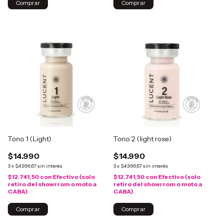
Comprar
Tono 1 (Light)
Tono 2 (light rose)
$14.990
$14.990
3
x
$4.996,67
sin interés
3
x
$4.996,67
sin interés
$12.741,50
con
Efectivo (solo
$12.741,50
con
Efectivo (solo
retiro del showrrom o moto a
retiro del showrrom o moto a
CABA)
CABA)