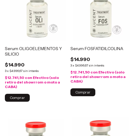
Serum OLIGOELEMENTOS Y
Serum FOSFATIDILCOLINA
SILICIO
$14.990
$14.990
3
x
$4.996,67
sin interés
3
x
$4.996,67
sin interés
$12.741,50
con
Efectivo (solo
retiro del showrrom o moto a
$12.741,50
con
Efectivo (solo
CABA)
retiro del showrrom o moto a
CABA)