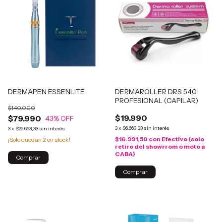
DERMAPEN ESSENLITE
DERMAROLLER DRS 540
PROFESIONAL (CAPILAR)
$140.000
$19.990
$79.990
43
% OFF
3
x
$6.663,33
sin interés
3
x
$26.663,33
sin interés
$16.991,50
con
Efectivo (solo
¡Solo quedan
2
en stock!
retiro del showrrom o moto a
CABA)
Comprar