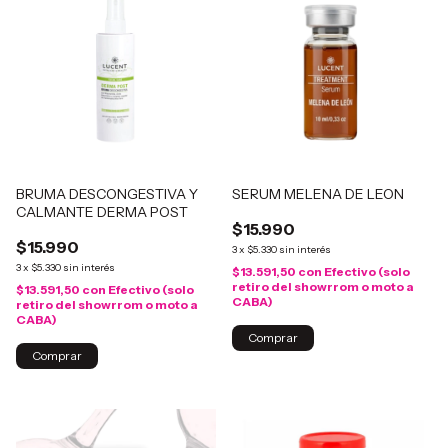
BRUMA DESCONGESTIVA Y
SERUM MELENA DE LEON
CALMANTE DERMA POST
$15.990
$15.990
3
x
$5.330
sin interés
3
x
$5.330
sin interés
$13.591,50
con
Efectivo (solo
retiro del showrrom o moto a
$13.591,50
con
Efectivo (solo
CABA)
retiro del showrrom o moto a
CABA)