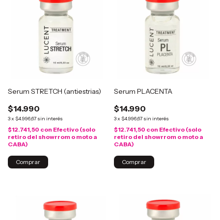
Serum STRETCH (antiestrias)
Serum PLACENTA
$14.990
$14.990
3
x
$4.996,67
sin interés
3
x
$4.996,67
sin interés
$12.741,50
con
Efectivo (solo
$12.741,50
con
Efectivo (solo
retiro del showrrom o moto a
retiro del showrrom o moto a
CABA)
CABA)