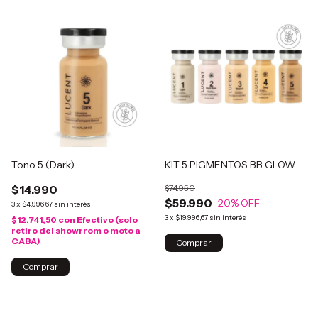
Tono 5 (Dark)
KIT 5 PIGMENTOS BB GLOW
$14.990
$74.950
$59.990
20
% OFF
3
x
$4.996,67
sin interés
3
x
$19.996,67
sin interés
$12.741,50
con
Efectivo (solo
retiro del showrrom o moto a
CABA)