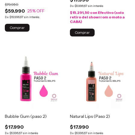
$79.950
3
x
$5.996,67
sin interés
$59.990
25
% OFF
$15.291,50
con
Efectivo (solo
retiro del showrrom o moto a
3
x
$19.996,67
sin interés
CABA)
Bubble Gum (paso 2)
Natural Lips (Paso 2)
$17.990
$17.990
3
x
$5.996,67
sin interés
3
x
$5.996,67
sin interés