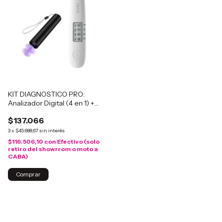
KIT DIAGNOSTICO PRO:
Analizador Digital (4 en 1) +
Mini Luz de Wood
$137.066
3
x
$45.688,67
sin interés
$116.506,10
con
Efectivo (solo
retiro del showrrom o moto a
CABA)