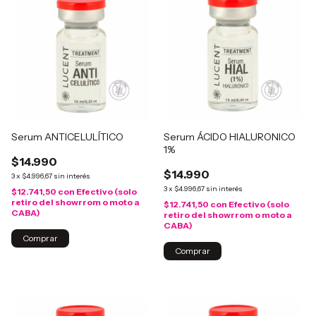
Serum ANTICELULÍTICO
Serum ÁCIDO HIALURONICO
1%
$14.990
$14.990
3
x
$4.996,67
sin interés
3
x
$4.996,67
sin interés
$12.741,50
con
Efectivo (solo
retiro del showrrom o moto a
$12.741,50
con
Efectivo (solo
CABA)
retiro del showrrom o moto a
CABA)