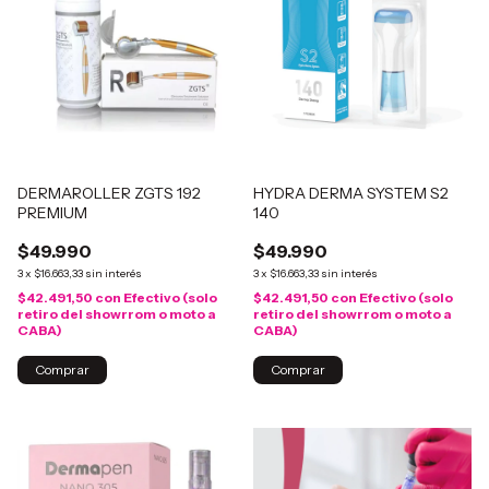
DERMAROLLER ZGTS 192
HYDRA DERMA SYSTEM S2
PREMIUM
140
$49.990
$49.990
3
x
$16.663,33
sin interés
3
x
$16.663,33
sin interés
$42.491,50
con
Efectivo (solo
$42.491,50
con
Efectivo (solo
retiro del showrrom o moto a
retiro del showrrom o moto a
CABA)
CABA)
Comprar